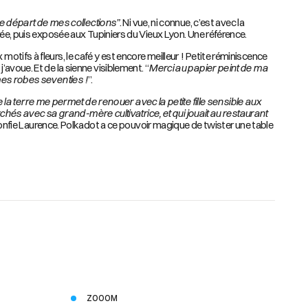
 de départ de mes collections”
. Ni vue, ni connue, c’est avec la
rée, puis exposée aux Tupiniers du Vieux Lyon. Une référence.
tifs à fleurs, le café y est encore meilleur ! Petite réminiscence
avoue. Et de la sienne visiblement. “
Merci au papier peint de ma
mes robes seventies !
”.
e la terre me permet de renouer avec la petite fille sensible aux
marchés avec sa grand-mère cultivatrice, et qui jouait au restaurant
confie Laurence. Polkadot a ce pouvoir magique de twister une table
ZOOOM