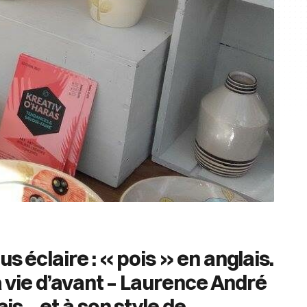
us éclaire : « pois » en anglais.
sa vie d’avant – Laurence André
ais – et à son style de