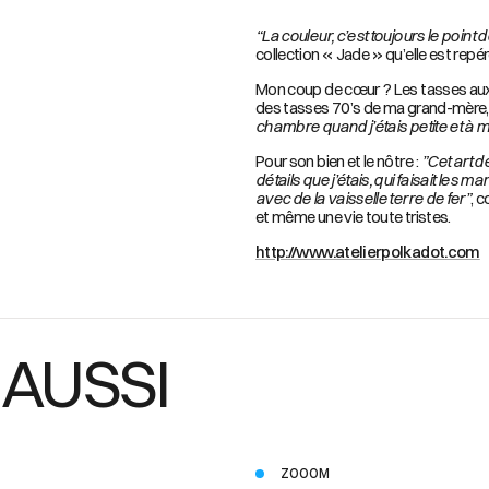
“La couleur, c’est toujours le point
collection « Jade » qu’elle est repé
Mon coup de cœur ? Les tasses aux mo
des tasses 70’s de ma grand-mère, j’
chambre quand j’étais petite et à 
Pour son bien et le nôtre :
”Cet art d
détails que j’étais, qui faisait les 
avec de la vaisselle terre de fer”
, 
et même une vie toute tristes.
http://www.atelierpolkadot.com
 AUSSI
ZOOOM