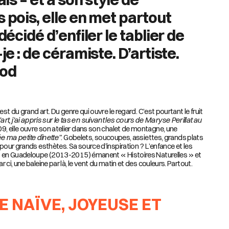
 pois, elle en met partout
décidé d’enfiler le tablier de
je : de céramiste. D’artiste.
god
est du grand art. Du genre qui ouvre le regard. C’est pourtant le fruit
d’art, j’ai appris sur le tas en suivant les cours de Maryse Perillat au
9, elle ouvre son atelier dans son chalet de montagne, une
ée ma petite dînette”
. Gobelets, soucoupes, assiettes, grands plats
pour grands esthètes. Sa source d’inspiration ? L’enfance et les
s en Guadeloupe (2013-2015) émanent « Histoires Naturelles » et
ci, une baleine par là, le vent du matin et des couleurs. Partout.
E NAÏVE, JOYEUSE ET