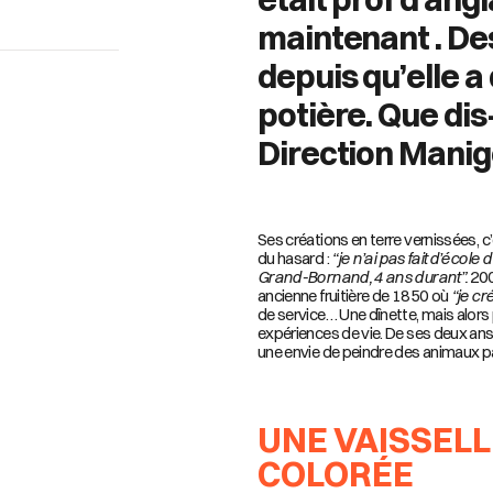
maintenant . Des
depuis qu’elle a 
potière. Que dis-
Direction Mani
Ses créations en terre vernissées, c’
du hasard :
“je n’ai pas fait d’école 
Grand-Bornand, 4 ans durant”.
200
ancienne fruitière de 1850 où
“je cr
de service… Une dînette, mais alors 
expériences de vie. De ses deux an
une envie de peindre des animaux par 
UNE VAISSELL
COLORÉE