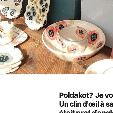
Poldakot?
J
e vo
Un clin d’œil à 
était prof d’angl