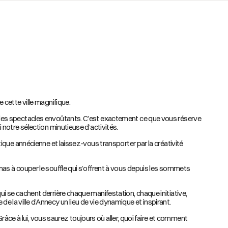
cette ville magnifique.
 des spectacles envoûtants. C’est exactement ce que vous réserve
notre sélection minutieuse d’activités.
ique annécienne et laissez-vous transporter par la créativité
as à couper le souffle qui s’offrent à vous depuis les sommets
 se cachent derrière chaque manifestation, chaque initiative,
de la ville d’Annecy un lieu de vie dynamique et inspirant.
râce à lui, vous saurez toujours où aller, quoi faire et comment