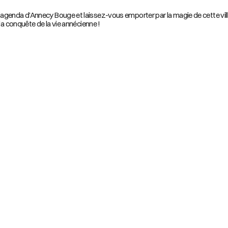
genda d’Annecy Bouge et laissez-vous emporter par la magie de cette ville 
la conquête de la vie annécienne !