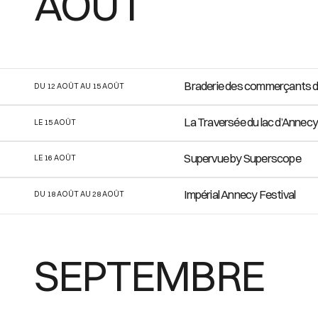
AOÛT
Braderie des commerçants de
DU 12 AOÛT AU 15 AOÛT
La Traversée du lac d’Annec
LE 15 AOÛT
Supervue by Superscope
LE 16 AOÛT
Impérial Annecy Festival
DU 18 AOÛT AU 28 AOÛT
SEPTEMBRE