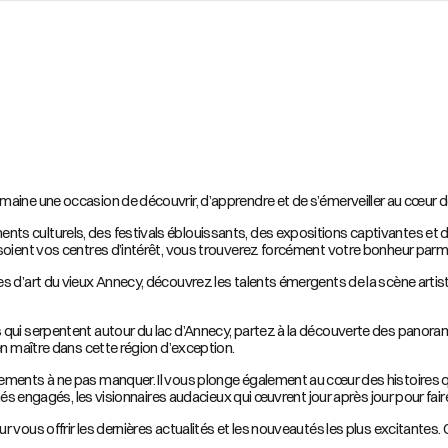
aine une occasion de découvrir, d’apprendre et de s’émerveiller au cœur de 
ts culturels, des festivals éblouissants, des expositions captivantes et
soient vos centres d’intérêt, vous trouverez forcément votre bonheur parmi 
s d’art du vieux Annecy, découvrez les talents émergents de la scène artist
 qui serpentent autour du lac d’Annecy, partez à la découverte des panoram
en maître dans cette région d’exception.
ments à ne pas manquer. Il vous plonge également au cœur des histoires qui
nés engagés, les visionnaires audacieux qui œuvrent jour après jour pour faire 
vous offrir les dernières actualités et les nouveautés les plus excitantes. G