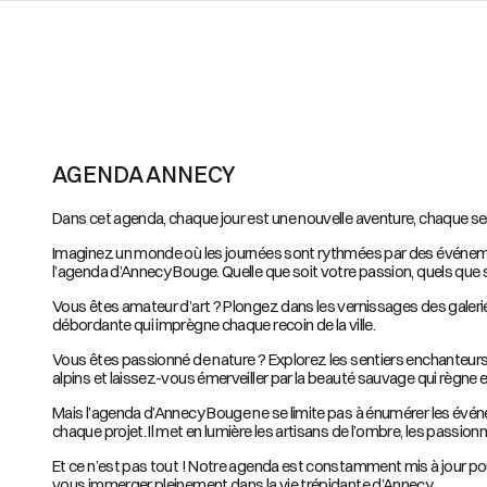
AGENDA ANNECY
Dans cet agenda, chaque jour est une nouvelle aventure, chaque sem
Imaginez un monde où les journées sont rythmées par des événemen
l’agenda d’Annecy Bouge. Quelle que soit votre passion, quels que 
Vous êtes amateur d’art ? Plongez dans les vernissages des galerie
débordante qui imprègne chaque recoin de la ville.
Vous êtes passionné de nature ? Explorez les sentiers enchanteurs
alpins et laissez-vous émerveiller par la beauté sauvage qui règne 
Mais l’agenda d’Annecy Bouge ne se limite pas à énumérer les événe
chaque projet. Il met en lumière les artisans de l’ombre, les passion
Et ce n’est pas tout ! Notre agenda est constamment mis à jour pour 
vous immerger pleinement dans la vie trépidante d’Annecy.