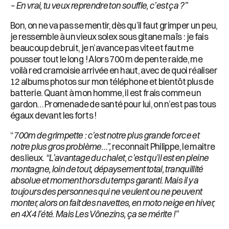
– En vrai, tu veux reprendre ton souffle, c’est ça
?”
Bon, on ne va pas se mentir, dès qu’il faut grimper un peu,
je ressemble à un vieux solex sous gitane maïs : je fais
beaucoup de bruit, je n’avance pas vite et faut me
pousser tout le long ! Alors 700 m de pente raide, me
voilà red cramoisie arrivée en haut, avec de quoi réaliser
12 albums photos sur mon téléphone et bientôt plus de
batterie. Quant à mon homme, il est frais comme un
gardon… Promenade de santé pour lui, on n’est pas tous
égaux devant les forts !
“
700m de grimpette : c’est notre plus grande force et
notre plus gros problème…”,
reconnait Philippe, le maitre
des lieux.
“L’avantage du chalet, c’est qu’il est en pleine
montagne, loin de tout, dépaysement total, tranquillité
absolue et moment hors du temps garanti. Mais il y a
toujours des personnes qui ne veulent ou ne peuvent
monter, alors on fait des navettes, en moto neige en hiver,
en 4X4 l’été. Mais Les Vônezins, ça se mérite !”