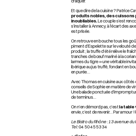
craquer.
Et que dire de la cuisine ? Patrice Ca
produits nobles, des cuissons 
inoubliables.
Le couple s’est renc
s’installer à Annecy, à l’écart des ax
est prisée.
On retrouve en bouche tous les goûts 
piment d’Espelette sur le velouté de 
produit ; la truffe d’été relève le f
tranches de bœuf mariné à la coriandr
larmes du tigre » une véritable invi
ibérique au jus truffé, fondant en b
en purée…
Avec Thomas en cuisine aux côtés de
conseils de Sophie en matière de vins
Une balade ponctuée d’impromptus, 
de terminus…
On n’en démord pas, c’est
la tabl
envie, c’est de revenir… Par amour !
Le Bistro du Rhône : 13 avenue du
Tel :
04 50 45 53 34