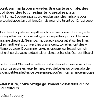
voret, son mari, fait des merveilles.
Une carte originale, des
pointues, des touches inattendues, des plats
ontré chez Bocuse, a parcouru les plus grandes maisons pour
es touristiques. Un pari risqué, mais quand le talent est là, l’adresse
attendus, justes et équilibrés, fins et savoureux. Le curry et le
courgettes se font discrets, juste ce qu’il faut pour sublimer le
raîchissime chèvre du Semnoz, mousseux à souhait et sur les fines
e, menthe et citron vert, les grains de riz torréfiés font des «
tation à voyager. Et comment ne pas craquer sur le cochon noir
ouche et servi avec une déclinaison de carottes glacées, confites et
 Patrice et Clément en salle, on est entre de bonnes mains. Les
 sont à suivre les yeux fermés, avec de belles surprises à la clé.
des petites rillettes de bienvenue jusqu’au rhum arrangé en guise
e valeur sûre, notre refuge gourmand
. Vous n’aurez qu’une
 Pour toujours.
 Rhône
à
Annecy.