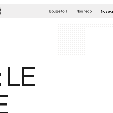
Bouge toi !
Nos reco
Nos ad
 LE
E