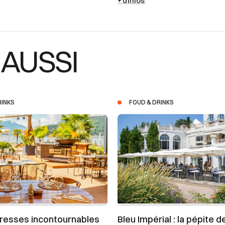
+ d’infos
 AUSSI
RINKS
FOUD & DRINKS
resses incontournables
Bleu Impérial : la pépite d