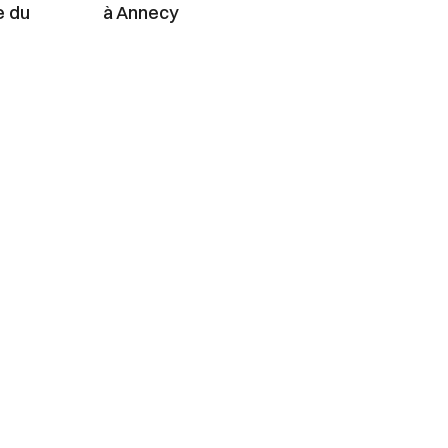
e du
à Annecy