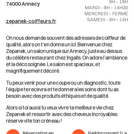
9H – 19H
74000 Annecy
MARDI – 9H – 14H30
MERCREDI – FERMÉ
SAMEDI – 9H – 14H
zepanek-coiffeurs.fr
On nous demande souvent des adresses de coiffeur de
qualité, alors on t’en donne un ici. Bienvenue chez
Zepanek, un salon unique sur Annecy, juste au dessus
du célèbre restaurant chez Ingalls. On adore l’ambiance
et la déco soignée. Le salon est spacieux, et
magnifiquement décoré.
Tu peux venir pour une coupe ou un diagnostic, toute
l’équipe te recevra et te donnera les soins dont tu as
besoin avec des produits éthiques et de qualité.
Alors si toi aussi tu veux vivre ta meilleure vie chez
Zepanek et ressortir avec des cheveux incroyables
réserve vite ton créneau !
Réservation en
Parking payant (La