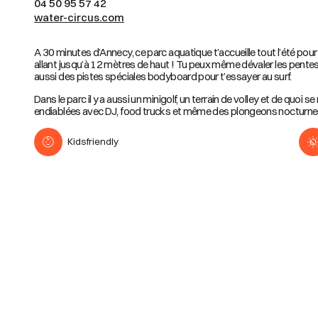
04 50 95 57 42
water-circus.com
A 30 minutes d’Annecy, ce parc aquatique t’accueille tout l’été po
allant jusqu’à 12 mètres de haut ! Tu peux même dévaler les pentes e
aussi des pistes spéciales bodyboard pour t’essayer au surf.
Dans le parc il y a aussi un minigolf, un terrain de volley et de quoi s
endiablées avec DJ, food trucks et même des plongeons nocturnes 
Kidsfriendly