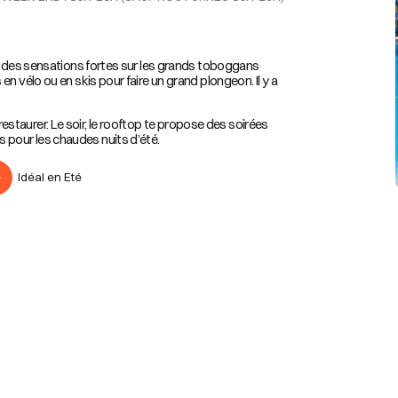
ur des sensations fortes sur les grands toboggans
n vélo ou en skis pour faire un grand plongeon. Il y a
e restaurer. Le soir, le rooftop te propose des soirées
pour les chaudes nuits d’été.
Idéal en Eté