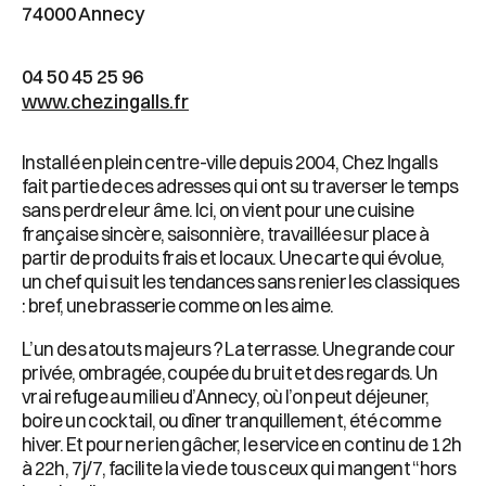
74000 Annecy
04 50 45 25 96
www.chezingalls.fr
Installé en plein centre-ville depuis 2004, Chez Ingalls
fait partie de ces adresses qui ont su traverser le temps
sans perdre leur âme. Ici, on vient pour une cuisine
française sincère, saisonnière, travaillée sur place à
partir de produits frais et locaux. Une carte qui évolue,
un chef qui suit les tendances sans renier les classiques
: bref, une brasserie comme on les aime.
L’un des atouts majeurs ? La terrasse. Une grande cour
privée, ombragée, coupée du bruit et des regards. Un
vrai refuge au milieu d’Annecy, où l’on peut déjeuner,
boire un cocktail, ou dîner tranquillement, été comme
hiver. Et pour ne rien gâcher, le service en continu de 12h
à 22h, 7j/7, facilite la vie de tous ceux qui mangent “hors