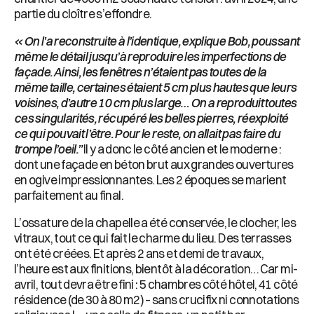
partie du cloître s’effondre.
« On l’a reconstruite à l’identique, explique Bob,
poussant
même le détail jusqu’à reproduire les imperfections
de
façade. Ainsi, les fenêtres n’étaient pas toutes de
la
même taille, certaines étaient 5 cm plus hautes que leurs
voisines, d’autre 10 cm plus large… On a reproduit toutes
ces singularités, récupéré les belles pierres, réexploité
ce
qui pouvait l’être. Pour le reste, on allait pas faire du
trompe
l’oeil.”
Il y a donc le côté ancien et le moderne :
dont une façade en béton brut aux grandes ouvertures
en ogive impressionnantes. Les 2 époques se marient
parfaitement au final.
L’ossature de la chapelle a été conservée, le clocher, les
vitraux, tout ce qui fait le charme du lieu. Des terrasses
ont été créées. Et après 2 ans et demi de travaux,
l’heure est aux finitions, bientôt à la décoration… Car mi-
avril, tout devra être fini : 5 chambres côté hôtel, 41 côté
résidence (de 30 à 80 m
2
) – sans crucifix ni connotations