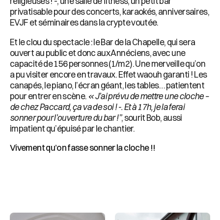
religieuses ! -, une salle de fitness, un petit bar
privatisable pour des concerts, karaokés, anniversaires,
EVJF et séminaires dans la crypte voutée.
Et le clou du spectacle : le Bar de la Chapelle, qui sera
ouvert au public et donc aux Annéciens, avec une
capacité de 156 personnes (1/m2). Une merveille qu’on
a pu visiter encore en travaux. Effet waouh garanti ! Les
canapés, le piano, l’écran géant, les tables… patientent
pour entrer en scène.
« J’ai prévu de mettre une cloche –
de chez Paccard, ça va de soi ! -. Et à 17h, je la ferai
sonner pour l’ouverture du bar !”
, sourit Bob, aussi
impatient qu’épuisé par le chantier.
Vivement qu’on fasse sonner la cloche !!