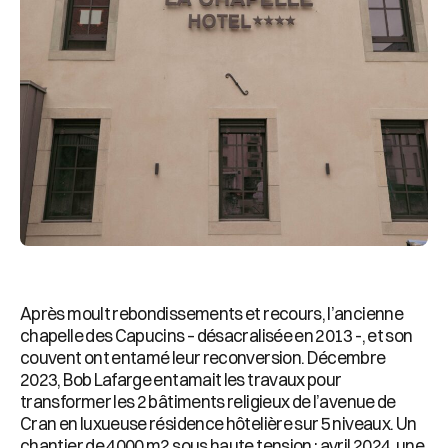
Après moult rebondissements et recours, l’ancienne
chapelle des Capucins – désacralisée en 2013 -, et son
couvent ont entamé leur reconversion. Décembre
2023, Bob Lafarge entamait les travaux pour
transformer les 2 bâtiments religieux de l’avenue de
Cran en luxueuse résidence hôtelière sur 5 niveaux. Un
chantier de 4000 m
2
sous haute tension : avril 2024, une