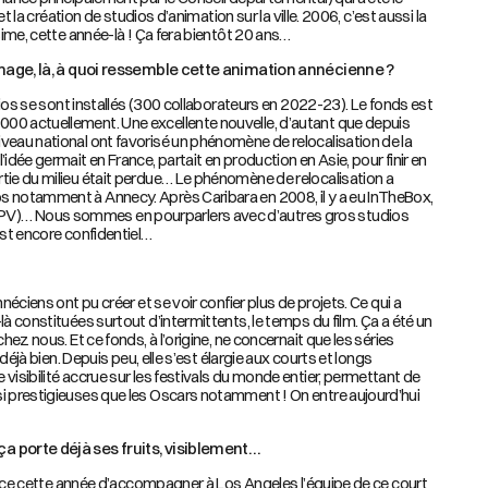
 et la création de studios d’animation sur la ville. 2006, c’est aussi la
ésime, cette année-là ! Ça fera bientôt 20 ans…
r image, là, à quoi ressemble cette animation annécienne ?
udios se sont installés (300 collaborateurs en 2022-23). Le fonds est
00 actuellement. Une excellente nouvelle, d’autant que depuis
veau national ont favorisé un phénomène de relocalisation de la
idée germait en France, partait en production en Asie, pour finir en
tie du milieu était perdue… Le phénomène de relocalisation a
s notamment à Annecy. Après Caribara en 2008, il y a eu InTheBox,
V)… Nous sommes en pourparlers avec d’autres gros studios
est encore confidentiel…
nnéciens ont pu créer et se voir confier plus de projets. Ce qui a
là constituées surtout d’intermittents, le temps du film. Ça a été un
chez nous. Et ce fonds, à l’origine, ne concernait que les séries
t déjà bien. Depuis peu, elle s’est élargie aux courts et longs
visibilité accrue sur les festivals du monde entier, permettant de
i prestigieuses que les Oscars notamment ! On entre aujourd’hui
a porte déjà ses fruits, visiblement…
chance cette année d’accompagner à Los Angeles l’équipe de ce court