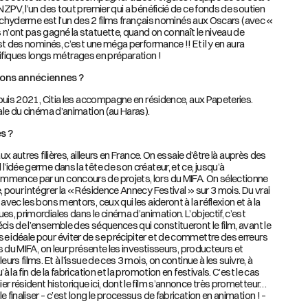
TNZPV, l’un des tout premier qui a bénéficié de ce fonds de soutien
e Pachyderme est l’un des 2 films français nominés aux Oscars (avec «
 n’ont pas gagné la statuette, quand on connaît le niveau de
ist des nominés, c’est une méga performance !! Et il y en aura
iques longs métrages en préparation !
ions annéciennes ?
depuis 2021, Citia les accompagne en résidence, aux Papeteries.
nale du cinéma d’animation (au Haras).
s ?
ux autres filières, ailleurs en France. On essaie d’être là auprès des
l’idée germe dans la tête de son créateur, et ce, jusqu’à
mmence par un concours de projets, lors du MIFA. On sélectionne
, pour intégrer la « Résidence Annecy Festival » sur 3 mois. Du vrai
avec les bons mentors, ceux qui les aideront à la réflexion et à la
es, primordiales dans le cinéma d’animation. L’objectif, c’est
cis de l’ensemble des séquences qui constitueront le film, avant le
e idéale pour éviter de se précipiter et de commettre des erreurs
rs du MIFA, on leur présente les investisseurs, producteurs et
urs films. Et à l’issue de ces 3 mois, on continue à les suivre, à
à la fin de la fabrication et la promotion en festivals. C’est le cas
r résident historique ici, dont le film s’annonce très prometteur…
 finaliser – c’est long le processus de fabrication en animation ! –