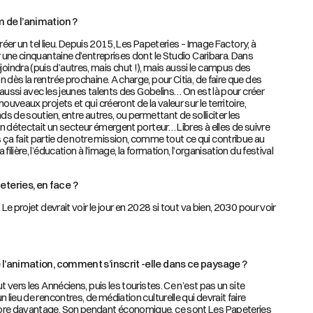
m de l’animation ?
 créer un tel lieu. Depuis 2015, Les Papeteries – Image Factory, à
r une cinquantaine d’entreprises dont le Studio Caribara. Dans
ndra (puis d’autres, mais chut !), mais aussi le campus des
 dès la rentrée prochaine. A charge, pour Citia, de faire que des
s aussi avec les jeunes talents des Gobelins… On est là pour créer
ouveaux projets et qui créeront de la valeur sur le territoire,
ds de soutien, entre autres, ou permettant de solliciter les
 on détectait un secteur émergent porteur… Libres à elles de suivre
a fait partie de notre mission, comme tout ce qui contribue au
ilière, l’éducation à l’image, la formation, l’organisation du festival
eteries, en face ?
 Le projet devrait voir le jour en 2028 si tout va bien, 2030 pour voir
de l’animation, comment s’inscrit -elle dans ce paysage ?
t vers les Annéciens, puis les touristes. Ce n’est pas un site
 lieu de rencontres, de médiation culturelle qui devrait faire
core davantage. Son pendant économique, ce sont Les Papeteries