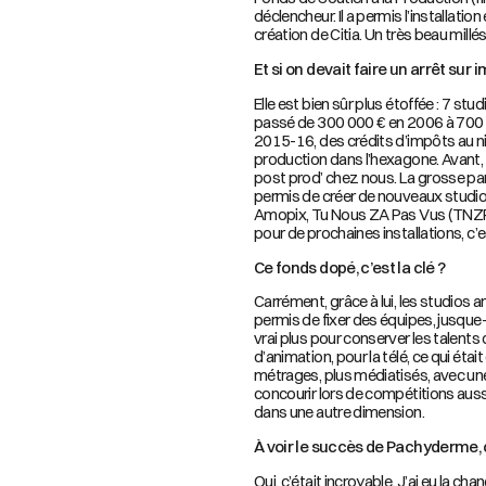
déclencheur. Il a permis l’installation
création de Citia. Un très beau mill
Et si on devait faire un arrêt su
Elle est bien sûr plus étoffée : 7 st
passé de 300 000 € en 2006 à 700 0
2015-16, des crédits d’impôts au ni
production dans l’hexagone. Avant, l’
post prod’ chez nous. La grosse par
permis de créer de nouveaux studio
Amopix, Tu Nous ZA Pas Vus (TNZP
pour de prochaines installations, c’
Ce fonds dopé, c’est la clé ?
Carrément, grâce à lui, les studios a
permis de fixer des équipes, jusque-
vrai plus pour conserver les talents 
d’animation, pour la télé, ce qui étai
métrages, plus médiatisés, avec une 
concourir lors de compétitions auss
dans une autre dimension.
À voir le succès de Pachyderme, ç
Oui, c’était incroyable. J’ai eu la 