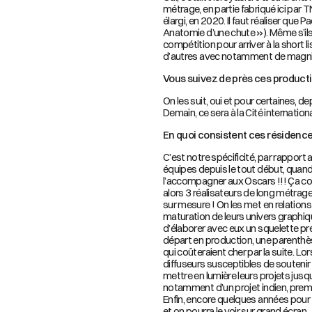
métrage, en partie fabriqué ici par 
élargi, en 2020. Il faut réaliser qu
Anatomie d’une chute »). Même s’ils
compétition pour arriver à la short l
d’autres avec notamment de magnif
Vous suivez de près ces product
On les suit, oui et pour certaines, 
Demain, ce sera à la Cité internatio
En quoi consistent ces résidence
C’est notre spécificité, par rapport a
équipes depuis le tout début, quand 
l’accompagner aux Oscars !!! Ça co
alors 3 réalisateurs de long métrage
sur mesure ! On les met en relations 
maturation de leurs univers graphiqu
d’élaborer avec eux un squelette pré
départ en production, une parenthès
qui coûteraient cher par la suite. Lo
diffuseurs susceptibles de soutenir le
mettre en lumière leurs projets jusqu’
notamment d’un projet indien, premie
Enfin, encore quelques années pour le
et on pourra le voir sur grand écran.