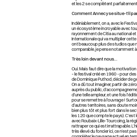
et les 2 se complètent parfaitement
Comment Annecy se situe-t’il par
Indéniablement, on a, avec le Festiva
un écosystème incroyable avec toute
rayonnement de Citia au national et à
Internationale qui va multiplier cette 
ont beaucoup plus de studios que 
comparable, je pense notamment à 
Très loin devant nous…
Oui. Mais faut dire que la motivati
– le festival créé en 1960 – pour de
de Dominique Puthod, décider de génér
On a dû tout imaginer, partir de zér
auprès du public, d’accompagnemen
d’une telle ampleur, et une fois l’éd
pour se remettre à l’ouvrage ! Surtout
d’autres territoires, sans doute m
bien plus tôt et plus fort dans le se
les 120 que compte le pays). C’est l
avec Roubaix-Lille-Tourcoing, la rég
rattraper ce qui est irrattrapable. L
très élevé du foncier ici, ce n’est pa
compléter le paysage actuel en terme