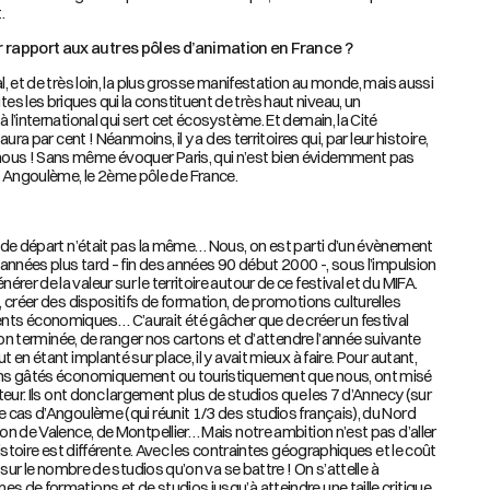
.
 rapport aux autres pôles d’animation en France ?
l, et de très loin, la plus grosse manifestation au monde, mais aussi
s les briques qui la constituent de très haut niveau, un
 l’international qui sert cet écosystème. Et demain, la Cité
aura par cent ! Néanmoins, il y a des territoires qui, par leur histoire,
nous ! Sans même évoquer Paris, qui n’est bien évidemment pas
Angoulème, le 2ème pôle de France.
on de départ n’était pas la même… Nous, on est parti d’un évènement
s années plus tard – fin des années 90 début 2000 -, sous l’impulsion
er de la valeur sur le territoire autour de ce festival et du MIFA.
o, créer des dispositifs de formation, de promotions culturelles
ts économiques… C’aurait été gâcher que de créer un festival
ition terminée, de ranger nos cartons et d’attendre l’année suivante
 en étant implanté sur place, il y avait mieux à faire. Pour autant,
oins gâtés économiquement ou touristiquement que nous, ont misé
cteur. Ils ont donc largement plus de studios que les 7 d’Annecy (sur
e cas d’Angoulème (qui réunit 1/3 des studios français), du Nord
ion de Valence, de Montpellier… Mais notre ambition n’est pas d’aller
’histoire est différente. Avec les contraintes géographiques et le coût
s sur le nombre de studios qu’on va se battre ! On s’attelle à
s de formations et de studios jusqu’à atteindre une taille critique