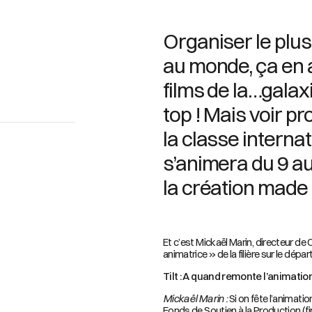
Organiser le plus
au monde, ça en 
films de la…galax
top ! Mais voir p
la classe internat
s’animera du 9 au 
la création made 
Et c’est Mickaël Marin, directeur de 
animatrice » de la filière sur le d
Tilt : A quand remonte l’animati
Mickaël Marin :
Si on fête l’animati
Fonds de Soutien à la Production (fi