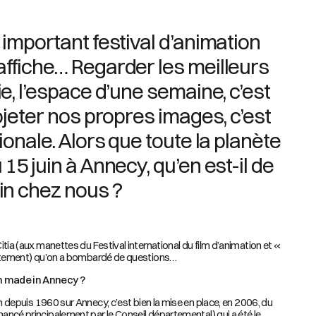
 important festival d’animation
affiche… Regarder les meilleurs
ie, l’espace d’une semaine, c’est
rojeter nos propres images, c’est
ionale. Alors que toute la planète
15 juin à Annecy, qu’en est-il de
in chez nous ?
Citia (aux manettes du Festival international du film d’animation et «
épartement) qu’on a bombardé de questions…
on made in Annecy ?
on depuis 1960 sur Annecy, c’est bien la mise en place, en 2006, du
nancé principalement par le Conseil départemental) qui a été le