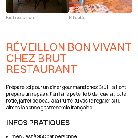
Brut restaurant
El Pueblo
RÉVEILLON BON VIVANT
CHEZ BRUT
RESTAURANT
Prépare toi pour un dîner gourmand chez Brut, ils t’ont
préparé un repas à t’en faire péter le bide : caviar, lotte
rôtie, jarret de beau à la truffe, tu vas te régaler si tu
aimes la bonne gastronomie française.
INFOS PRATIQUES
menu est à 95€ par personne,