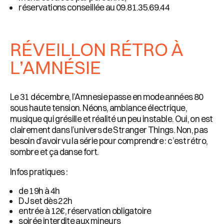
réservations conseillée au
09.81.35.69.44
RÉVEILLON RÉTRO À
L’AMNÉSIE
Le 31 décembre, l’Amnesie passe en mode années 80
sous haute tension. Néons, ambiance électrique,
musique qui grésille et réalité un peu instable. Oui, on est
clairement dans l’univers de Stranger Things. Non, pas
besoin d’avoir vu la série pour comprendre : c’est rétro,
sombre et ça danse fort.
Infos pratiques :
de 19h à 4h
DJ set dès 22h
entrée à 12€, réservation obligatoire
soirée interdite aux mineurs