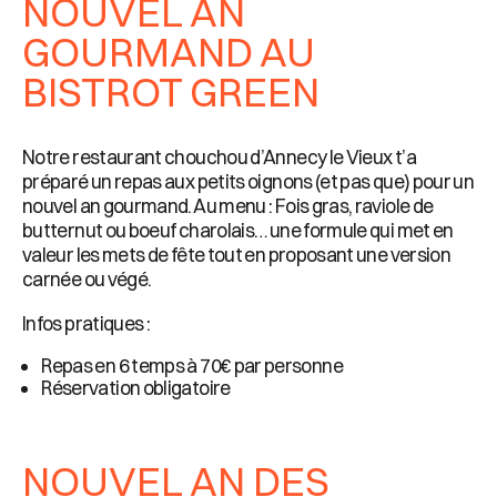
NOUVEL AN
GOURMAND AU
BISTROT GREEN
Notre restaurant chouchou d’Annecy le Vieux t’a
préparé un repas aux petits oignons (et pas que) pour un
nouvel an gourmand. Au menu : Fois gras, raviole de
butternut ou boeuf charolais… une formule qui met en
valeur les mets de fête tout en proposant une version
carnée ou végé.
Infos pratiques :
Repas en 6 temps à 70€ par personne
Réservation obligatoire
NOUVEL AN DES