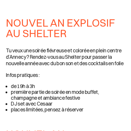
NOUVEL AN EXPLOSIF
AU SHELTER
Tu veux une soirée fiévreuse et colorée en plein centre
d’Annecy ? Rendez-vous au Shelter pour passer la
nouvelle année avec du bon son et des cocktails en folie
Infos pratiques :
de 19h à 3h
première partie de soirée en mode buffet,
champagne et ambiance festive
DJ set avec Cesaar
places limitées, pensez à réserver