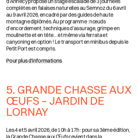
d’Annecy propose un stage escalade de 3 journées
complètes en falaises naturelles au Semnoz du 6 avril
au 9 avril 2026, encadré par des guides de haute
montagne diplômés. Au programme : nœuds
d’encordement, techniques d’assurage, grimpe en
moulinette et en tête… et même via ferrata et
canyoning en option ! Le transport en minibus depuis le
Petit Port est compris.
Pour plus d’informations
5. GRANDE CHASSE AUX
ŒUFS – JARDIN DE
LORNAY
Les 4 et 5 avril 2026, de 10h à 17h : pour sa 3ème édition,
la Grande Chasse aux Œufs revient dans la