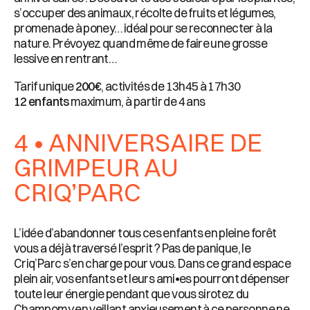
s’occuper des animaux, récolte de fruits et légumes,
promenade à poney… idéal pour se reconnecter à la
nature. Prévoyez quand même de faire une grosse
lessive en rentrant…
Tarif unique
200€
, activités de 13h45 à 17h30
12 enfants
maximum, à partir de 4 ans
4 • ANNIVERSAIRE DE
GRIMPEUR AU
CRIQ’PARC
L’idée d’abandonner tous ces enfants en pleine forêt
vous a déjà traversé l’esprit ? Pas de panique, le
Criq’Parc s’en charge pour vous. Dans ce grand espace
plein air, vos enfants et leurs ami•es pourront dépenser
toute leur énergie pendant que vous sirotez du
Champomy en veillant anxieusement à ce personne ne