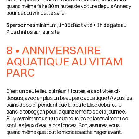
quand même faire 30 minutes de voiture depuis Annecy
pour découvrir cette salle !
5 personnes
minimum,
1h30
d’activité + 1h de gâteau
Plus d’infos sur leur site
8 • ANNIVERSAIRE
AQUATIQUE AU VITAM
PARC
C’est un peu le lieu qui réunit toutes les activités ci-
dessus, avec en plus un beau parc aquatique ! A vous les
bains de soleil pendant que la petite Elise débaroule
dans le toboggan pour la quinzième fois de la journée.
S’il y a vraiment un truc que tous les enfants aiment ce
sont les jeux d’eau alors foncez. Bon, assurez vous
quand même que tout le monde sache nager avant.