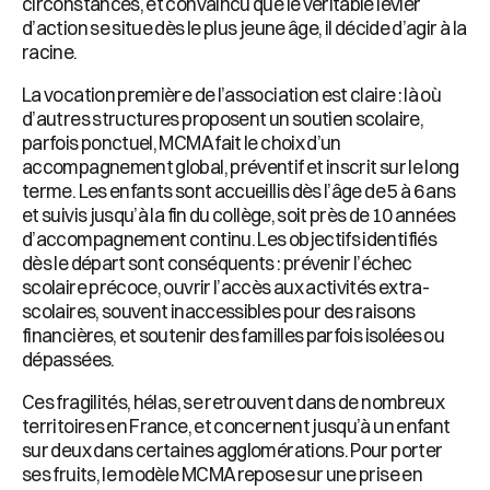
circonstances, et convaincu que le véritable levier
d’action se situe dès le plus jeune âge, il décide d’agir à la
racine.
La vocation première de l’association est claire : là où
d’autres structures proposent un soutien scolaire,
parfois ponctuel, MCMA fait le choix d’un
accompagnement global, préventif et inscrit sur le long
terme. Les enfants sont accueillis dès l’âge de 5 à 6 ans
et suivis jusqu’à la fin du collège, soit près de 10 années
d’accompagnement continu. Les objectifs identifiés
dès le départ sont conséquents : prévenir l’échec
scolaire précoce, ouvrir l’accès aux activités extra-
scolaires, souvent inaccessibles pour des raisons
financières, et soutenir des familles parfois isolées ou
dépassées.
Ces fragilités, hélas, se retrouvent dans de nombreux
territoires en France, et concernent jusqu’à un enfant
sur deux dans certaines agglomérations. Pour porter
ses fruits, le modèle MCMA repose sur une prise en