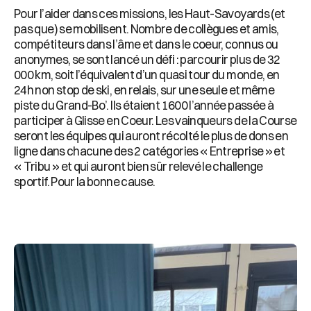
Pour l’aider dans ces missions, les Haut-Savoyards (et
pas que) se mobilisent. Nombre de collègues et amis,
compétiteurs dans l’âme et dans le coeur, connus ou
anonymes, se sont lancé un défi : parcourir plus de 32
000 km, soit l’équivalent d’un quasi tour du monde, en
24h non stop de ski, en relais, sur une seule et même
piste du Grand-Bo’. Ils étaient 1600 l’année passée à
participer à Glisse en Coeur. Les vainqueurs de la Course
seront les équipes qui auront récolté le plus de dons en
ligne dans chacune des 2 catégories « Entreprise » et
« Tribu » et qui auront bien sûr relevé le challenge
sportif. Pour la bonne cause.