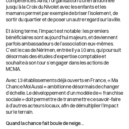
compétences. Ainsi, l’organisation d’une randonnée
jusqu’à la Croix du Nivolet avec les enfants et les
mamans permet par exemple de briser l’isolement, de
sortir du quartier et de poser un autre regard sur la ville.
Et à long terme, l’impact est notable : les premiers
bénéficiaires sont aujourd’hui majeurs, et deviennent
parfois ambassadeurs de l’association eux-mêmes.
C’est le cas de Nérimen, entrée il y a 10 ans, qui poursuit
désormais des études d’expertise comptable et
souhaite à son tour s’engager dans les actions de
MCMA.
Avec 13 établissements déjà ouverts en France, « Ma
Chance Moi Aussi » ambitionne désormais de changer
d’échelle. Le développement d’un modèle de « franchise
sociale » doit permettre de transmettre ce savoir-faire
à d’autres acteurs locaux, afin de démultiplier l’impact
sur le terrain.
Quand la chance fait boule de neige…