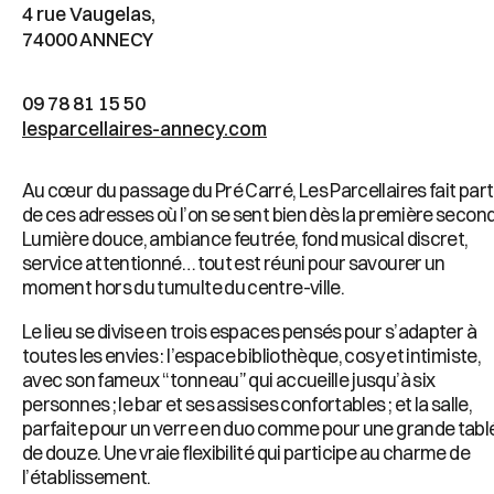
4 rue Vaugelas,
74000 ANNECY
09 78 81 15 50
lesparcellaires-annecy.com
Au cœur du passage du Pré Carré, Les Parcellaires fait part
de ces adresses où l’on se sent bien dès la première secon
Lumière douce, ambiance feutrée, fond musical discret,
service attentionné… tout est réuni pour savourer un
moment hors du tumulte du centre-ville.
Le lieu se divise en trois espaces pensés pour s’adapter à
toutes les envies : l’espace bibliothèque, cosy et intimiste,
avec son fameux “tonneau” qui accueille jusqu’à six
personnes ; le bar et ses assises confortables ; et la salle,
parfaite pour un verre en duo comme pour une grande tabl
de douze. Une vraie flexibilité qui participe au charme de
l’établissement.