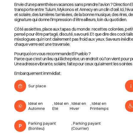
Envie d’une parenthèse vacances sans prendre l’avion ? Direction E
transporte entre Tulum, Mykonos et Annecy en un clin d’œil. Ici, l’év
et solaire, des lumières tamisées, de la bonne musique, des rires,
signature qui donne l’impression d’être ailleurs, loin du quotidien.
Côté assiettes, place aux tapas du monde : recettes colorées, peti
pensé pour être partagé, discuté, savouré. Et que dire des cocktails
mixologues qui n’ont clairement pas froid aux yeux. Saveurs inédite
chaque verre est une traversée.
Pourquoi on vous recommande El Pueblo ?
Parce que c’est un lieu qui lâche prise, un endroit où l’on vient pour p
Une adresse vibrante, solaire, faite pour ceux qui aiment les soirées
Embarquement immédiat.
Sur place
Idéal en
Idéal en
Idéal en
Idéal en
Automne
Eté
Hiver
Printemps
Parking payant
Parking payant
(Bonlieu)
(Courrier)