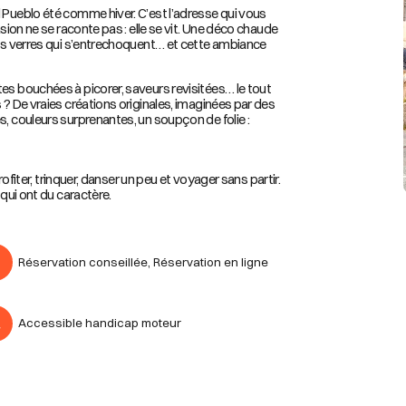
l Pueblo été comme hiver. C’est l’adresse qui vous
asion ne se raconte pas : elle se vit. Une déco chaude
 des verres qui s’entrechoquent… et cette ambiance
tes bouchées à picorer, saveurs revisitées… le tout
 ? De vraies créations originales, imaginées par des
s, couleurs surprenantes, un soupçon de folie :
rofiter, trinquer, danser un peu et voyager sans partir.
 qui ont du caractère.
Réservation conseillée
Réservation en ligne
Accessible handicap moteur