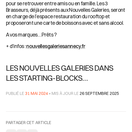
pour se retrouver entre amis ou en famille. Les 3
Brasseurs, déjà présents aux Nouvelles Galeries, seront
en charge de l’espace restauration du rooftop et
proposeront une carte de boissons avec et sans alcool.
A vos marques… Prêts ?
+ d’infos :
nouvellesgaleriesannecy.fr
LES NOUVELLES GALERIES DANS
LES STARTING-BLOCKS…
PUBLIÉ LE
31 MAI 2024
• MIS À JOUR LE
26 SEPTEMBRE 2025
PARTAGER CET ARTICLE