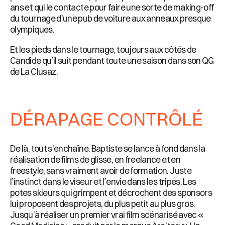
ans et qui le contacte pour faire une sorte de making-off
du tournage d’une pub de voiture aux anneaux presque
olympiques.
Et les pieds dans le tournage, toujours aux côtés de
Candide qu’il suit pendant toute une saison dans son QG
de La Clusaz.
DÉRAPAGE CONTRÔLÉ
De là, tout s’enchaîne. Baptiste se lance à fond dans la
réalisation de films de glisse, en freelance et en
freestyle, sans vraiment avoir de formation. Juste
l’instinct dans le viseur et l’envie dans les tripes. Les
potes skieurs qui grimpent et décrochent des sponsors
lui proposent des projets, du plus petit au plus gros.
Jusqu’à réaliser un premier vrai film scénarisé avec «