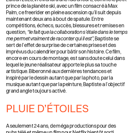
prince de la planète ski, avec un film consacré à Max
Palm, ce freerider en pleine ascension qu’il suit depuis
maintenant deux ans à bout de spatule. Entre
compétitions, échecs, succès, blessures et remises en
question,
“le fait que la collaboration s’étale dans le temps
me permet vraiment de raconter qui il est”,
Baptiste se
sert de l’effet de surprise de certaines prises et des
imprévus du calendrier pour bâtir son histoire. Ce film,
encore en cours de montage, est sans doute celui dans
lequel le jeune réalisateur apporte le plus sa touche
artistique. Biberonné aux dernières tendances et
inspiré par le dessin autant que par la photo, par la
musique autant que par la peinture, Baptiste a l’objectif
grand angle toujours activé.
PLUIE D’ÉTOILES
A seulement 24 ans, de méga productions pour des
pubs télé et même un film pour Netflix bientôt sorti