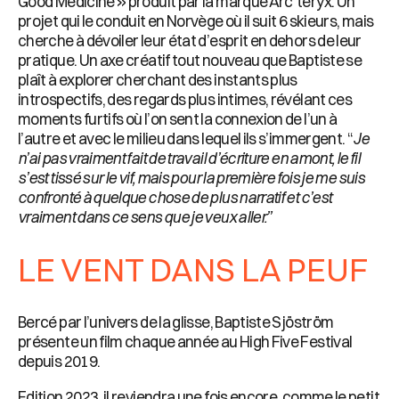
Good Medicine » produit par la marque Arc’teryx. Un
projet qui le conduit en Norvège où il suit 6 skieurs, mais
cherche à dévoiler leur état d’esprit en dehors de leur
pratique. Un axe créatif tout nouveau que Baptiste se
plaît à explorer cherchant des instants plus
introspectifs, des regards plus intimes, révélant ces
moments furtifs où l’on sent la connexion de l’un à
l’autre et avec le milieu dans lequel ils s’immergent. “
Je
n’ai pas vraiment fait de travail d’écriture en amont, le fil
s’est tissé sur le vif, mais pour la première fois je me suis
confronté à quelque chose de plus narratif et c’est
vraiment dans ce sens que je veux aller.”
LE VENT DANS LA PEUF
Bercé par l’univers de la glisse, Baptiste Sjöström
présente un film chaque année au High Five Festival
depuis 2019.
Edition 2023, il reviendra une fois encore, comme le petit