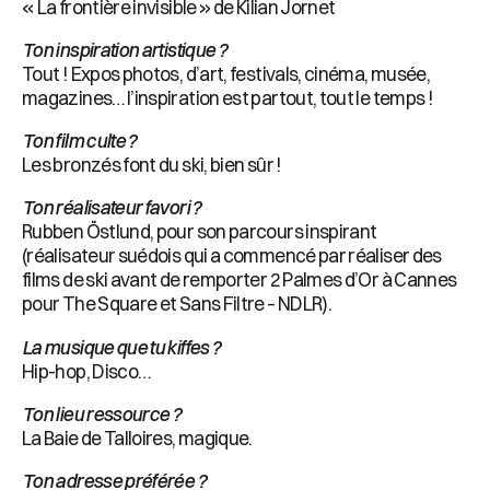
« La frontière invisible » de Kilian Jornet
Ton inspiration artistique ?
Tout ! Expos photos, d’art, festivals, cinéma, musée,
magazines… l’inspiration est partout, tout le temps !
Ton film culte ?
Les bronzés font du ski, bien sûr !
Ton réalisateur favori ?
Rubben Östlund, pour son parcours inspirant
(réalisateur suédois qui a commencé par réaliser des
films de ski avant de remporter 2 Palmes d’Or à Cannes
pour The Square et Sans Filtre – NDLR).
La musique que tu kiffes ?
Hip-hop, Disco…
Ton lieu ressource ?
La Baie de Talloires, magique.
Ton adresse préférée ?