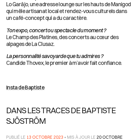
Lo Garâjo, une adresse lounge sur les hauts de Manigod
qui mêle artisanat local et rendez-vous culturels dans
un café-concept qui a du caractère.
Ton expo, concert ou spectacle du moment ?
Le Champ des Platines, des concerts au cœur des
alpages de La Clusaz.
La personnalité savoyarde que tu admires ?
Candide Thovex, le premier à m’avoir fait confiance.
Insta de Baptiste
DANS LES TRACES DE BAPTISTE
SJÖSTRÖM
PUBLIÉ LE
13 OCTOBRE 2023
• MIS À JOUR LE
20 OCTOBRE