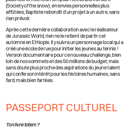
(Society of the snow), en envies personnelles plus
affûtées, Baptiste rebondit d’un projet à un autre, sans
rien prévoir.
Après cette dernière collaboration avec le réalisateur
de Jurassic World, rien ne le retient de partir cet
automne en Ethiopie. Il y suivra un personnage local qui a
créé une école de rue pour initier les jeunes au tennis !
Version documentaire pour ce nouveau challenge, bien
loin de nos sommets et des 50 millions de budget, mais
sans doute plus proche des aspirations du jeune talent
qui confie son intérêt pour les histoires humaines, sans
fard, mais bien fartées.
PASSEPORT CULTUREL
Ton livre totem ?