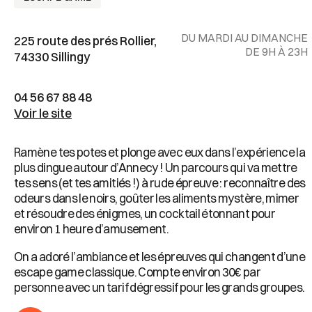
DU MARDI AU DIMANCHE
225 route des prés Rollier,
DE 9H À 23H
74330 Sillingy
04 56 67 88 48
Voir le site
Ramène tes potes et plonge avec eux dans l’expérience la
plus dingue autour d’Annecy ! Un parcours qui va mettre
tes sens (et tes amitiés !) à rude épreuve : reconnaître des
odeurs dans le noirs, goûter les aliments mystère, mimer
et résoudre des énigmes, un cocktail étonnant pour
environ 1 heure d’amusement.
On a adoré l’ambiance et les épreuves qui changent d’une
escape game classique. Compte environ 30€ par
personne avec un tarif dégressif pour les grands groupes.