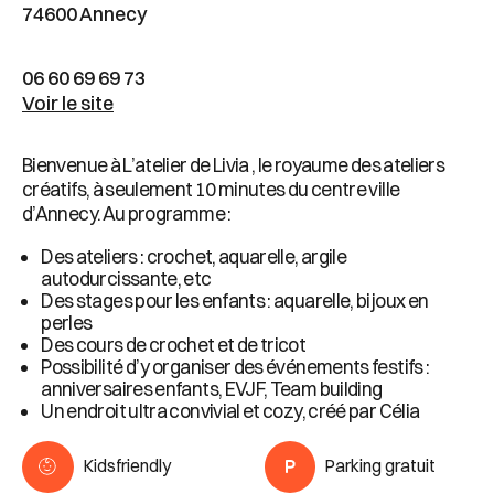
74600 Annecy
06 60 69 69 73
Voir le site
Bienvenue à L’atelier de Livia , le royaume des ateliers
créatifs, à seulement 10 minutes du centre ville
d’Annecy. Au programme :
Des ateliers : crochet, aquarelle, argile
autodurcissante, etc
Des stages pour les enfants : aquarelle, bijoux en
perles
Des cours de crochet et de tricot
Possibilité d’y organiser des événements festifs :
anniversaires enfants, EVJF, Team building
Un endroit ultra convivial et cozy, créé par Célia
Kidsfriendly
Parking gratuit